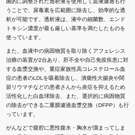
菌的に調整された透析液を使用して血液濾過も行
うことで、尿毒素を広範囲に除去し、効率的な透
析が可能です。透析液は、液中の細菌数、エンド
トキシン濃度が最も厳しい基準を満たしたものを
使っています。
また、血液中の病因物質を取り除くアフェレシス
治療の装置が2台あり、肝不全や自己免疫疾患に対
する血漿交換や、重症家族性高コレステロール血
症の患者のLDLを吸着除去し、潰瘍性大腸炎や関
節リウマチなどの患者さんから炎症を抑えるため
活性化した白血球除去、また、選択的に病因物質
の除去ができる二重膜濾過血漿交換（DFPP）も行
っています。
がんなどで腹腔に悪性腹水・胸水が溜まってしま