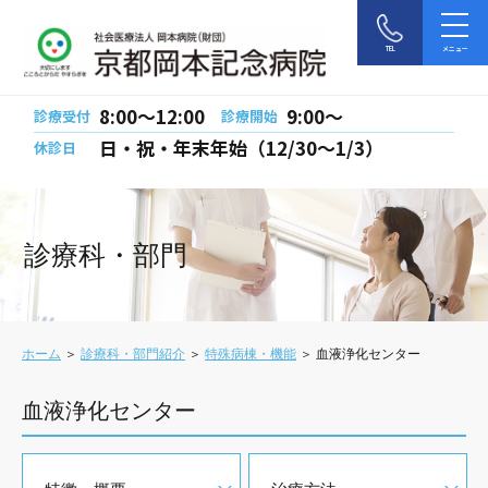
TEL
メニュー
8:00〜12:00
9:00〜
診療受付
診療開始
日・祝・年末年始（12/30～1/3）
休診日
診療科・部門
ホーム
＞
診療科・部門紹介
＞
特殊病棟・機能
＞ 血液浄化センター
血液浄化センター