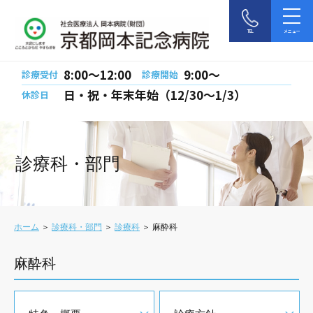
TEL
メニュー
8:00〜12:00
9:00〜
診療受付
診療開始
日・祝・年末年始（12/30～1/3）
休診日
診療科・部門
ホーム
＞
診療科・部門
＞
診療科
＞ 麻酔科
麻酔科