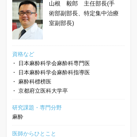
山根 毅郎 主任部長(手
術部副部長、特定集中治療
室副部長)
資格など
・
日本麻酔科学会麻酔科専門医
・
日本麻酔科学会麻酔科指導医
・
麻酔科標榜医
・
京都府立医科大学卒
研究課題・専門分野
麻酔
医師からひとこと