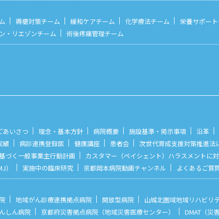
ム
褥瘡対策チーム
緩和ケアチーム
化学療法チーム
栄養サポート
ン・リエゾンチーム
術後疼痛管理チーム
ごあいさつ
理念・基本方針
病院概要
施設基準・掲示事項
沿革
実績
病診連携登録医
健康講座
患者会
次世代育成支援対策推進法
基づく一般事業主行動計画
カスタマー（ペイシェント）ハラスメントに対
MJ）
実施中の臨床研究
京都岡本病院動画チャンネル
よくあるご質
院
地域がん診療連携拠点病院
開放型病院
山城北圏域地域リハビリ
んしん病院
京都府災害拠点病院（地域災害医療センター）
DMAT（