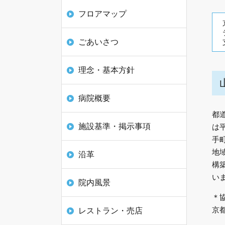
フロアマップ
ごあいさつ
理念・基本方針
病院概要
都
施設基準・掲示事項
は
手
地
沿革
構
い
院内風景
＊
京
レストラン・売店