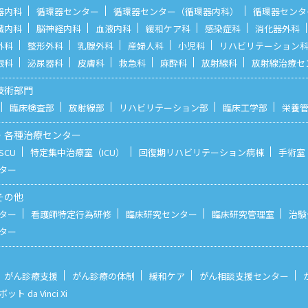
器内科
循環器センター
循環器センター（循環器内科）
循環器センタ
臓内科
脳神経内科
血液内科
緩和ケア科
感染症科
消化器外科
外科
整形外科
乳腺外科
産婦人科
小児科
リハビリテーション
眼科
泌尿器科
皮膚科
救急科
麻酔科
放射線科
放射線治療セ
技術部門
臨床検査部
放射線部
リハビリテーション部
臨床工学部
栄養
・各種治療センター
CU
特定集中治療室（ICU）
回復期リハビリテーション病棟
手術室
ター
その他
ター
看護師特定行為研修
臨床研究センター
臨床研究管理室
治験
ター
がん診療支援
がん診療の体制
緩和ケア
がん相談支援センター
 da Vinci Xi