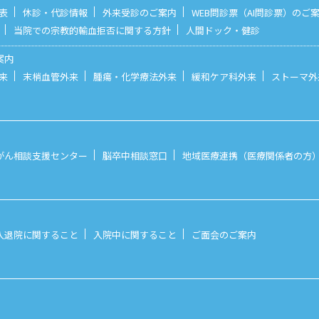
表
休診・代診情報
外来受診のご案内
WEB問診票（AI問診票）のご
当院での宗教的輸血拒否に関する方針
人間ドック・健診
案内
来
末梢血管外来
腫瘍・化学療法外来
緩和ケア科外来
ストーマ外
がん相談支援センター
脳卒中相談窓口
地域医療連携（医療関係者の方
入退院に関すること
入院中に関すること
ご面会のご案内