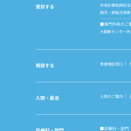
外来診察医師担当
受診する
病児・病後児保育
■専門外来のご
大動脈センター外
患者相談窓口
相談する
入院のご案内
入院・面会
■診療科・部門
診療科・部門