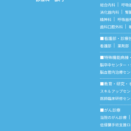
総合内科
呼吸
消化器内科
腎
精神科
呼吸器
歯科口腔外科
■看護部・診療
看護部
薬剤部
■特殊機能病棟
脳卒中センター・S
脳血管内治療セン
■教育・研究・
スキルアップセン
医師臨床研修セン
■がん診療
当院のがん診療
低侵襲手術支援ロボット