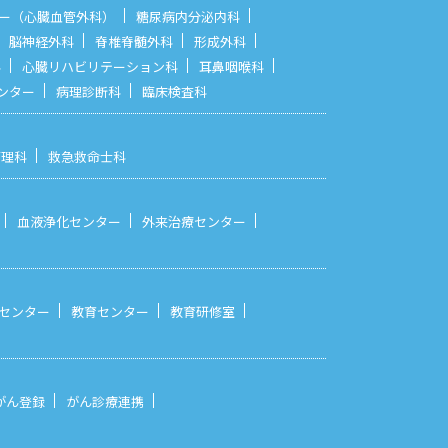
ー（心臓血管外科）
糖尿病内分泌内科
脳神経外科
脊椎脊髄外科
形成外科
科
心臓リハビリテーション科
耳鼻咽喉科
ンター
病理診断科
臨床検査科
管理科
救急救命士科
血液浄化センター
外来治療センター
センター
教育センター
教育研修室
がん登録
がん診療連携