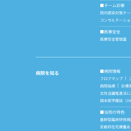
■チーム診療
院内感染対策チー
コンサルテーショ
■医療安全
医療安全管理室
■病院情報
病院を知る
フロアマップ
病院指標
診療
女性活躍推進法に
岡本医学雑誌（O
■当院の特色
基幹型臨床研修病
京都府在宅療養あ