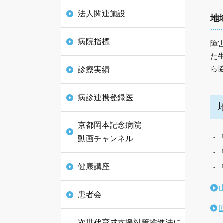
法人関連施設
地
病院指標
障
た
ら
診療実績
病診連携登録医
京都岡本記念病院
動画チャンネル
健康講座
患者会
次世代育成支援対策推進法に