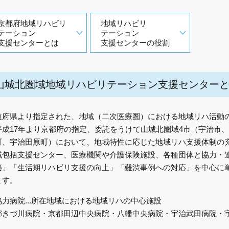
京都府地域リハビリ
地域リハビリ
テーション
テーション
支援センターとは
支援センターの役割
山城北圏域地域リハビリテーション支援センター
道府県より指定された、地域（二次医療圏）における地域リハ活動
平成17年より京都府の指定、委託をうけて山城北圏域4市（宇治市
町、宇治田原町）において、地域特性に応じた地域リハ支援体制の
域包括支援センター、医療機関や介護保険施設、各種団体と協力・
築」「生活期リハビリ支援の向上」「難渋事例への対応」を中心に単
ます。
協力病院...所在地域における地域リハの中心施設
都きづ川病院・京都田辺中央病院・八幡中央病院・
宇治武田病院・