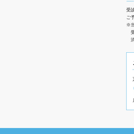
受
ご
※