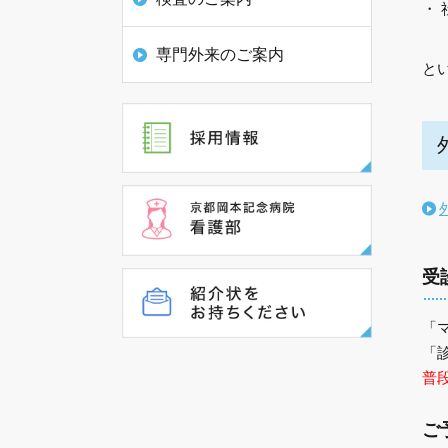
・
専門外来のご案内
と
受
「
「
普
ご