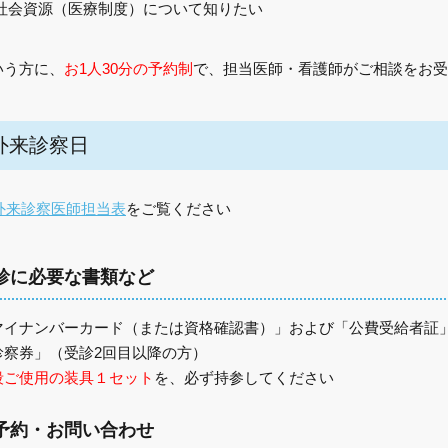
社会資源（医療制度）について知りたい
いう方に、
お1人30分の予約制
で、担当医師・看護師がご相談をお受
外来診察日
外来診察医師担当表
をご覧ください
診に必要な書類など
マイナンバーカード（または資格確認書）」および「公費受給者証
診察券」（受診2回目以降の方）
段ご使用の装具１セット
を、必ず持参してください
予約・お問い合わせ