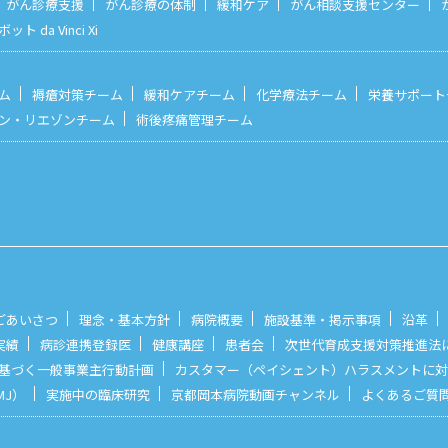
がん診療支援
がん診療の体制
緩和ケア
がん相談支援センター
 da Vinci Xi
ム
褥瘡対策チーム
緩和ケアチーム
化学療法チーム
栄養サポート
ン・リエゾンチーム
術後疼痛管理チーム
ごあいさつ
理念・基本方針
病院概要
施設基準・掲示事項
沿革
実績
病診連携登録医
健康講座
患者会
次世代育成支援対策推進法
基づく一般事業主行動計画
カスタマー（ペイシェント）ハラスメントに対
MJ）
実施中の臨床研究
京都岡本病院動画チャンネル
よくあるご質