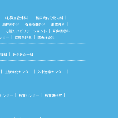
ー（心臓血管外科）
糖尿病内分泌内科
脳神経外科
脊椎脊髄外科
形成外科
科
心臓リハビリテーション科
耳鼻咽喉科
ンター
病理診断科
臨床検査科
管理科
救急救命士科
血液浄化センター
外来治療センター
センター
教育センター
教育研修室