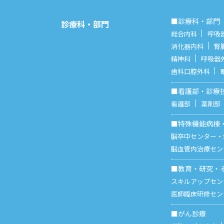
■診療科・部門
診療科・部門
総合内科
呼吸
消化器内科
腎
精神科
呼吸器
歯科口腔外科
■看護部・診療
看護部
薬剤部
■特殊機能病棟
脳卒中センター・S
脳血管内治療セン
■教育・研究・
スキルアップセン
医師臨床研修セン
■がん診療