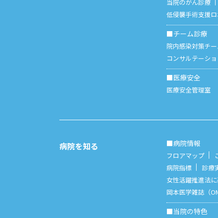
当院のがん診療
低侵襲手術支援ロボット
■チーム診療
院内感染対策チー
コンサルテーショ
■医療安全
医療安全管理室
■病院情報
病院を知る
フロアマップ
病院指標
診療
女性活躍推進法に
岡本医学雑誌（O
■当院の特色