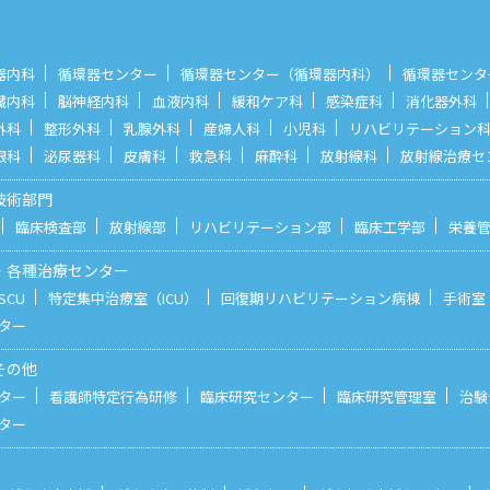
器内科
循環器センター
循環器センター（循環器内科）
循環器センタ
臓内科
脳神経内科
血液内科
緩和ケア科
感染症科
消化器外科
外科
整形外科
乳腺外科
産婦人科
小児科
リハビリテーション
眼科
泌尿器科
皮膚科
救急科
麻酔科
放射線科
放射線治療セ
技術部門
臨床検査部
放射線部
リハビリテーション部
臨床工学部
栄養
・各種治療センター
CU
特定集中治療室（ICU）
回復期リハビリテーション病棟
手術室
ター
その他
ター
看護師特定行為研修
臨床研究センター
臨床研究管理室
治験
ター