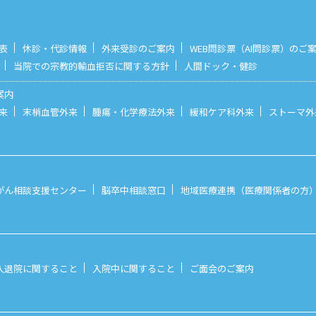
表
休診・代診情報
外来受診のご案内
WEB問診票（AI問診票）のご
当院での宗教的輸血拒否に関する方針
人間ドック・健診
案内
来
末梢血管外来
腫瘍・化学療法外来
緩和ケア科外来
ストーマ外
がん相談支援センター
脳卒中相談窓口
地域医療連携（医療関係者の方
入退院に関すること
入院中に関すること
ご面会のご案内