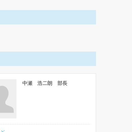
中瀬 浩二朗 部長
など