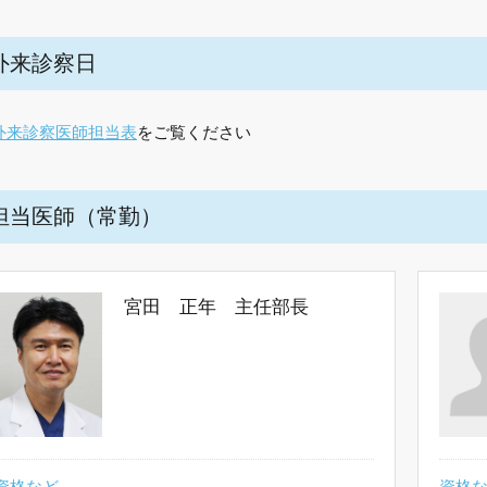
外来診察日
外来診察医師担当表
をご覧ください
担当医師（常勤）
宮田 正年 主任部長
資格など
資格