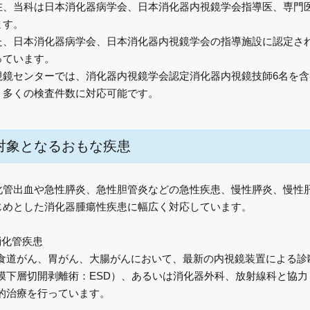
在、当科は日本消化器病学会、日本消化器内視鏡学会指導医、専門
ます。
た、日本消化器病学会、日本消化器内視鏡学会の指導施設に認定さ
っています。
視鏡センターでは、消化器内視鏡学会認定消化器内視鏡技師6名を
、
多くの検査件数に対応可能
です。
対象となるおもな疾患
化管出血や急性膵炎、急性胆管炎などの急性疾患、慢性膵炎、慢性
じめとした消化器腫瘍性疾患に幅広く対応しています。
消化管疾患
食道がん、胃がん、大腸がんにおいて、最新の内視鏡装置による診
膜下層切開剥離術：ESD）、あるいは消化器外科、放射線科と協
的治療を行っています。