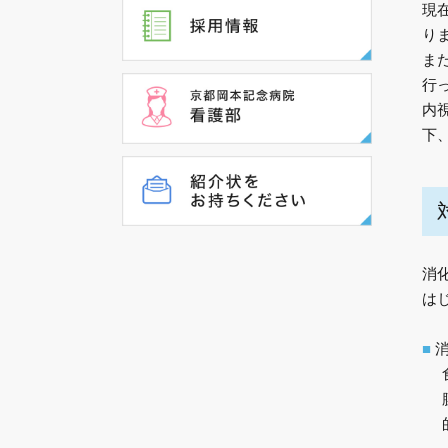
現
り
ま
行
内
下
消
は
■