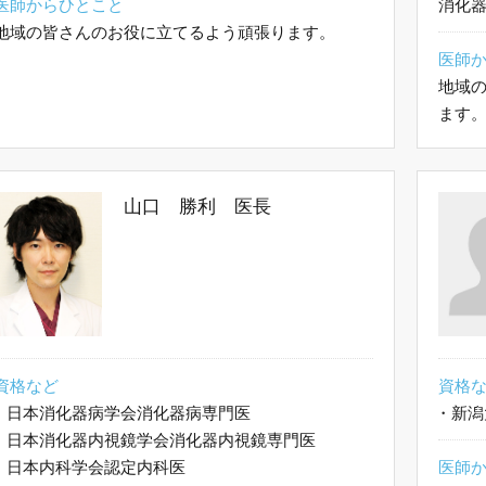
医師からひとこと
消化
地域の皆さんのお役に立てるよう頑張ります。
医師
地域
ます
山口 勝利 医長
資格など
資格
・
日本消化器病学会消化器病専門医
・
新潟
・
日本消化器内視鏡学会消化器内視鏡専門医
・
日本内科学会認定内科医
医師