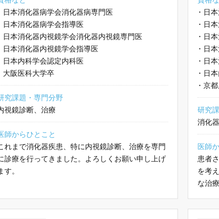
・
日本消化器病学会消化器病専門医
・
日本
・
日本消化器病学会指導医
・
日本
・
日本消化器内視鏡学会消化器内視鏡専門医
・
日本
・
日本消化器内視鏡学会指導医
・
日本
・
日本内科学会認定内科医
・
日本
・
大阪医科大学卒
・
日本
・
京都
研究課題・専門分野
内視鏡診断、治療
研究
消化
医師からひとこと
これまで消化器疾患、特に内視鏡診断、治療を専門
医師
に診療を行ってきました。よろしくお願い申し上げ
患者
ます。
を考
な治