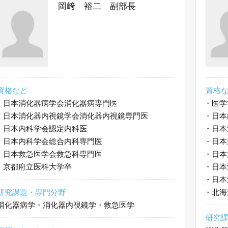
岡﨑 裕二 副部長
資格など
資格
・
日本消化器病学会消化器病専門医
・
医学
・
日本消化器内視鏡学会消化器内視鏡専門医
・
日本
・
日本内科学会認定内科医
・
日本
・
日本内科学会総合内科専門医
・
日本
・
日本救急医学会救急科専門医
・
日本
・
京都府立医科大学卒
・
日本
・
日本
研究課題・専門分野
・
北海
消化器病学・消化器内視鏡学・救急医学
研究