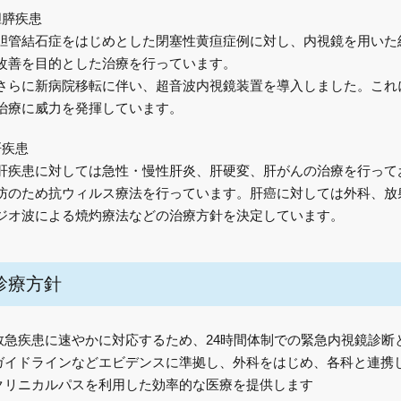
胆膵疾患
胆管結石症をはじめとした閉塞性黄疸症例に対し、内視鏡を用いた
改善を目的とした治療を行っています。
さらに新病院移転に伴い、超音波内視鏡装置を導入しました。これ
治療に威力を発揮しています。
肝疾患
肝疾患に対しては急性・慢性肝炎、肝硬変、肝がんの治療を行って
防のため抗ウィルス療法を行っています。肝癌に対しては外科、放
ジオ波による焼灼療法などの治療方針を決定しています。
診療方針
救急疾患に速やかに対応するため、24時間体制での緊急内視鏡診断
ガイドラインなどエビデンスに準拠し、外科をはじめ、各科と連携
クリニカルパスを利用した効率的な医療を提供します